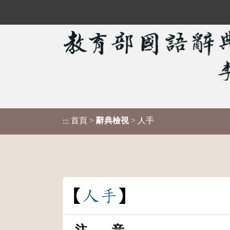
首頁
>
辭典檢視
> 人手
:::
人
手
注 音