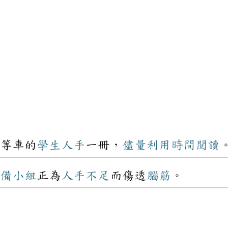
等車的
學生
人手
一冊，
儘量
利用
時間
閱讀
備
小組
正為
人手
不足
而傷透
腦筋
。