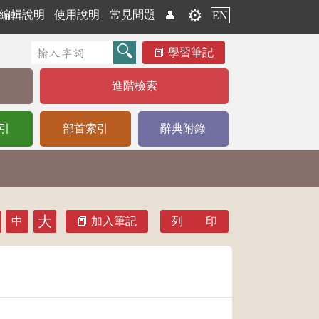
⚙️
編輯說明
使用說明
常見問題
👤
EN
學習筆記
進階檢索
引
部首索引
辭典附錄
大
中
加入筆記
列 印