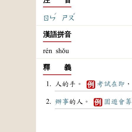
ˊ
ˇ
ㄖㄣ
ㄕㄡ
漢語拼音
rén shǒu
釋 義
人的手。
考試
在即
，
例
辦事
的人。
園遊會
籌
例