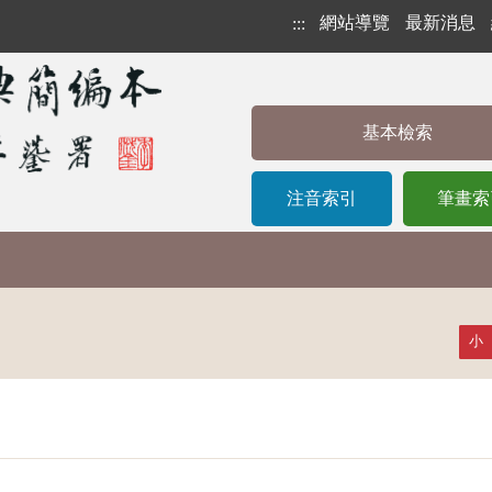
網站導覽
最新消息
:::
基本檢索
注音索引
筆畫索
小