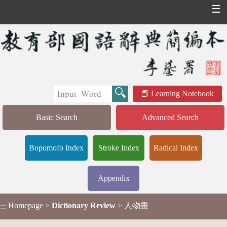
☰
Learning Notebook
Basic Search
Advanced Search
Bopomofo Index
Stroke Index
Radical Index
Appendix
Homepage
>
Dictionary Review
> 人物畫
:::