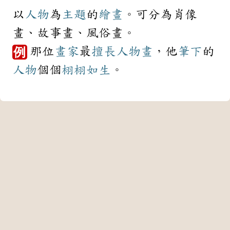
以
人物
為
主題
的
繪畫
。可分為肖像
畫、故事畫、風俗畫。
那位
畫家
最
擅長
人物畫
，他
筆下
的
例
人物
個個
栩栩如生
。