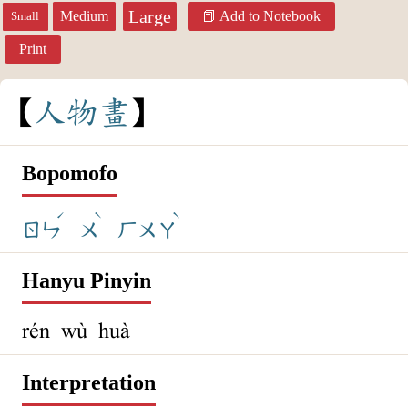
Large
Medium
Add to Notebook
Small
Print
人
物
畫
Bopomofo
ˊ
ˋ
ˋ
ㄖㄣ
ㄨ
ㄏㄨㄚ
Hanyu Pinyin
rén wù huà
Interpretation