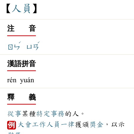
人
員
注 音
ˊ
ˊ
ㄖㄣ
ㄩㄢ
漢語拼音
rén yuán
釋 義
從事
某種
特定
事務
的人。
大會
工作
人員
一律
獲頒
獎金
，以示
例