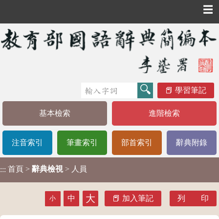
☰
學習筆記
基本檢索
進階檢索
注音索引
筆畫索引
部首索引
辭典附錄
首頁
>
辭典檢視
> 人員
:::
大
中
加入筆記
列 印
小