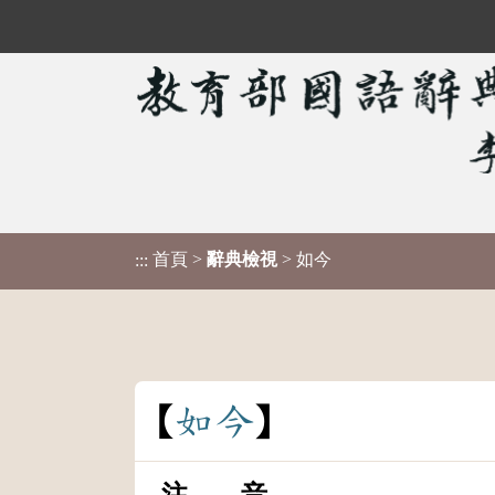
首頁
>
辭典檢視
> 如今
:::
如
今
注 音