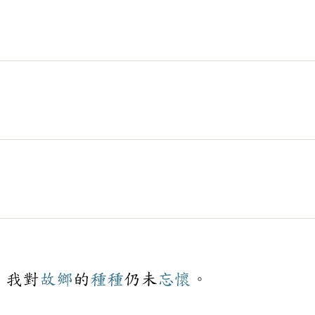
，我對
故鄉
的
種種
仍未
忘懷
。