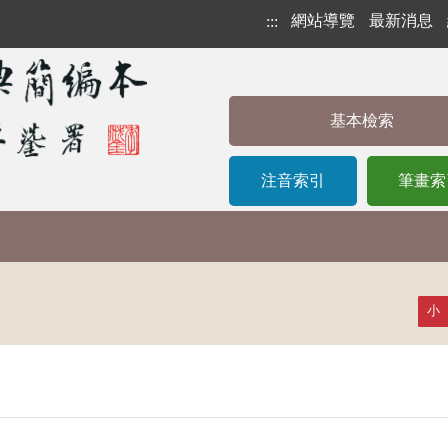
網站導覽
最新消息
:::
基本檢索
注音索引
筆畫索
小