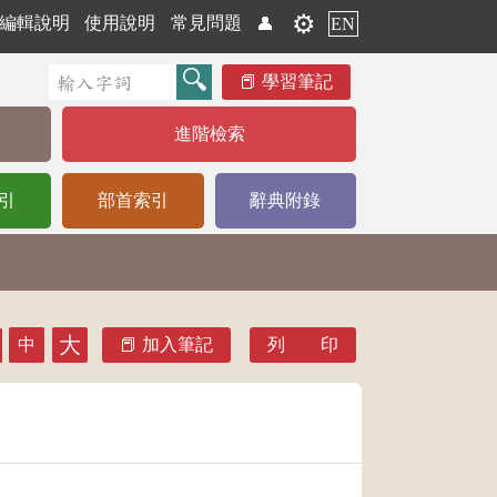
⚙️
編輯說明
使用說明
常見問題
👤
EN
學習筆記
進階檢索
引
部首索引
辭典附錄
大
中
加入筆記
列 印