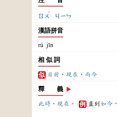
ˊ
ㄖㄨ
ㄐㄧㄣ
漢語拼音
rú jīn
相 似 詞
目前
、
現在
、
而今
似
釋 義
▶️
此時
、
現在
。
直到
如今
例