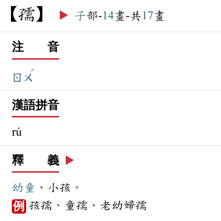
孺
▶️
子
部-
14
畫-共
17
畫
注 音
ˊ
ㄖㄨ
漢語拼音
rú
釋 義
▶️
幼童
、小孩。
孩孺、童孺、老幼婦孺
例