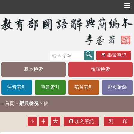
☰
學習筆記
基本檢索
進階檢索
注音索引
筆畫索引
部首索引
辭典附錄
首頁
>
辭典檢視
> 孺
:::
大
中
加入筆記
列 印
小