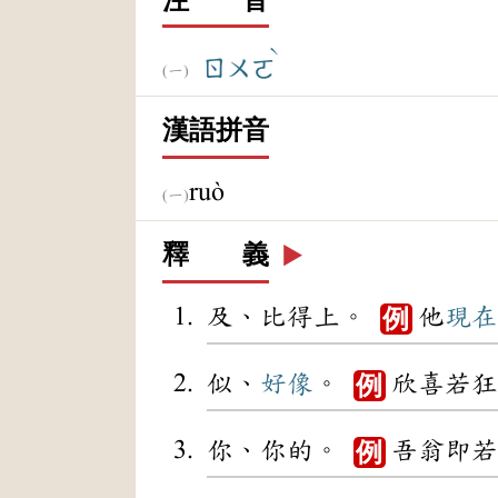
ˋ
ㄖㄨㄛ
漢語拼音
ruò
釋 義
▶️
及、比得上。
他
現在
例
似、
好像
。
欣喜若狂
例
你、你的。
吾翁即若
例