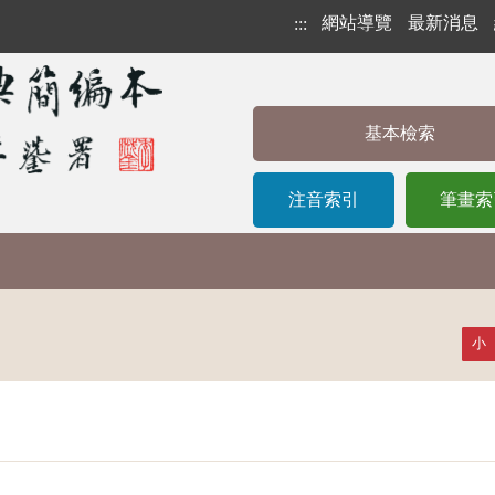
網站導覽
最新消息
:::
基本檢索
注音索引
筆畫索
小