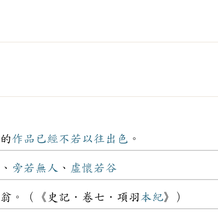
的
作品
已經
不若
以往
出色
。
、
旁若無人
、
虛懷若谷
翁。（《史記．卷七．項羽
本紀
》）