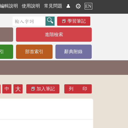
⚙️
編輯說明
使用說明
常見問題
👤
EN
學習筆記
進階檢索
引
部首索引
辭典附錄
大
中
加入筆記
列 印