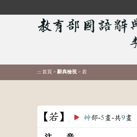
首頁
>
辭典檢視
> 若
:::
若
▶️
艸
部-
5
畫-共
9
畫
注 音