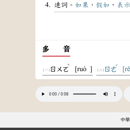
連詞。
如果
、
假如
，
表
多 音
ˋ
ˇ
[ruò ]
[r
ㄖㄨㄛ
ㄖㄜ
中華