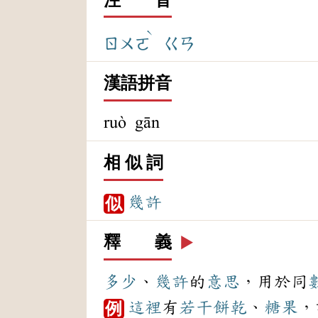
ˋ
ㄖㄨㄛ
ㄍㄢ
漢語拼音
ruò gān
相 似 詞
幾許
似
釋 義
▶️
多少
、
幾許
的
意思
，用於同
這裡
有
若干
餅乾
、
糖果
，
例