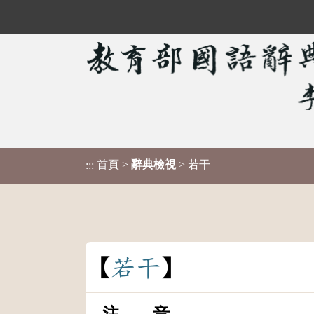
首頁
>
辭典檢視
> 若干
:::
若
干
注 音