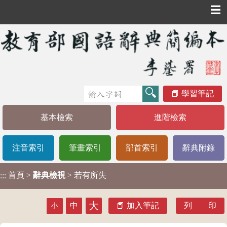
☰
學習筆記
基本檢索
進階檢索
注音索引
筆畫索引
部首索引
辭典附錄
首頁
>
辭典檢視
> 若有所失
:::
大
中
加入筆記
列 印
小