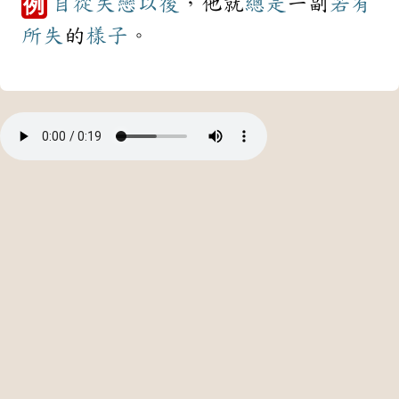
自從
失戀
以後
，他就
總是
一副
若有
例
所失
的
樣子
。