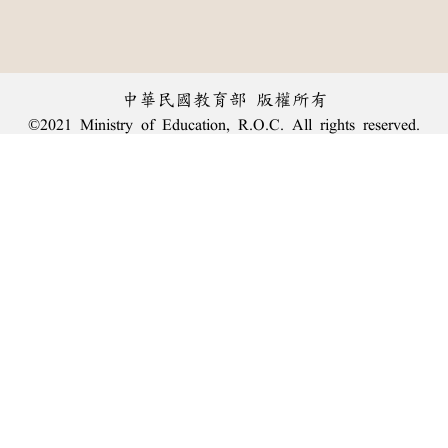
中華民國教育部 版權所有
©2021 Ministry of Education, R.O.C. All rights reserved.
︿
:::
個資法及隱私聲明
|
辭典公眾授權網
|
意見交流
|
網網相連
三峽總院區地址：新北市三峽區三樹路2號、
臺北院區地址：臺北市大安區和平東路一段179號、
回頂端
臺中院區地址：臺中市豐原區師範街67號
電話總機：
(02)7740-7890
、
傳真：(02)7740-7064、
TANet VoIP：9009-7890
線上人數: 1227
累積總人次: 240,050,321