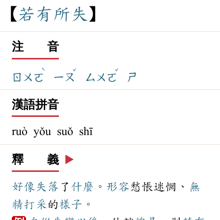
若
有
所
失
注 音
ˋ
ˇ
ˇ
ㄖㄨㄛ
ㄧㄡ
ㄙㄨㄛ
ㄕ
漢語拼音
ruò yǒu suǒ shī
釋 義
▶️
好像
失落
了
什麼
。
形容
愁悵迷惘、
無
精打采
的
樣子
。