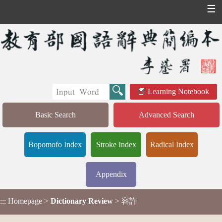
☰
Learning Notebook
Basic Search
Advanced Search
Bopomofo Index
Stroke Index
Radical Index
Appendix
Homepage
>
Dictionary Review
> 容許
:::