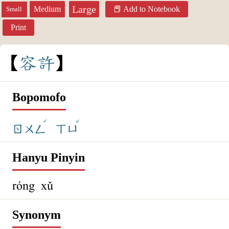
Large
Medium
Add to Notebook
Small
Print
容
許
Bopomofo
ˊ
ˇ
ㄖㄨㄥ
ㄒㄩ
Hanyu Pinyin
róng xǔ
Synonym