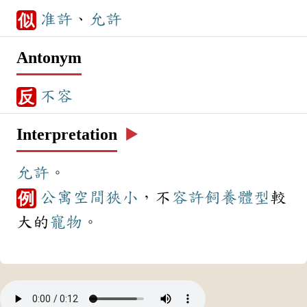
准許
、
允許
似
Antonym
不容
反
Interpretation
▶️
允許
。
公寓
空間
狹小
，不
容許
飼養
體型
較
例
大的
寵物
。