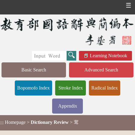
☰
Learning Notebook
Basic Search
Advanced Search
Bopomofo Index
Stroke Index
Radical Index
Appendix
Homepage
>
Dictionary Review
> 茸
:::