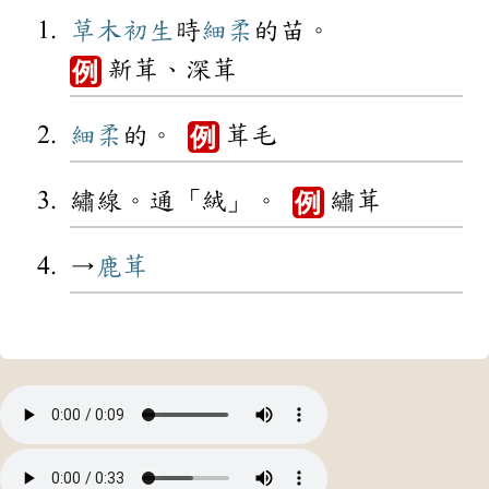
草木
初生
時
細柔
的苗。
新茸、深茸
例
細柔
的。
茸毛
例
繡線。通「絨」。
繡茸
例
→
鹿茸