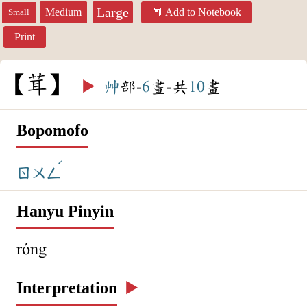
Large
Medium
Add to Notebook
Small
Print
茸
▶️
艸
部-
6
畫-共
10
畫
Bopomofo
ˊ
ㄖㄨㄥ
Hanyu Pinyin
róng
Interpretation
▶️