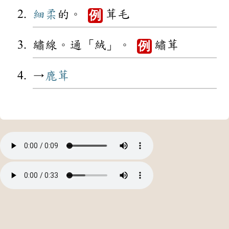
細柔
的。
茸毛
例
繡線。通「絨」。
繡茸
例
→
鹿茸