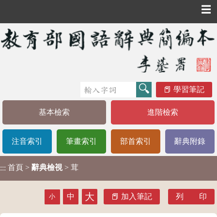
☰
學習筆記
基本檢索
進階檢索
注音索引
筆畫索引
部首索引
辭典附錄
首頁
>
辭典檢視
> 茸
:::
大
中
加入筆記
列 印
小