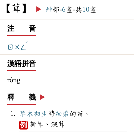
茸
▶️
艸
部-
6
畫-共
10
畫
注 音
ˊ
ㄖㄨㄥ
漢語拼音
róng
釋 義
▶️
草木
初生
時
細柔
的苗。
新茸、深茸
例