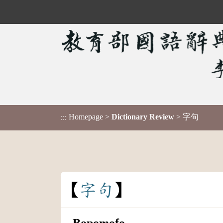
Homepage
>
Dictionary Review
> 字句
:::
字
句
Bopomofo