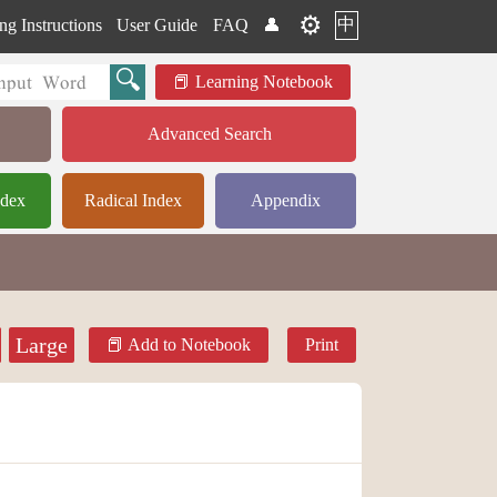
⚙️
中
ng Instructions
User Guide
FAQ
👤
Learning Notebook
Advanced Search
ndex
Radical Index
Appendix
Large
Add to Notebook
Print