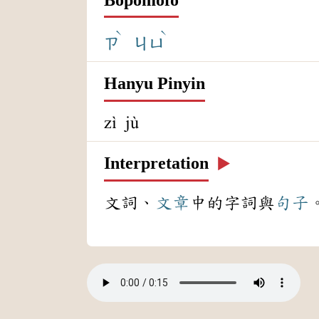
ˋ
ˋ
ㄗ
ㄐㄩ
Hanyu Pinyin
zì jù
Interpretation
▶️
文詞、
文章
中的字詞與
句子