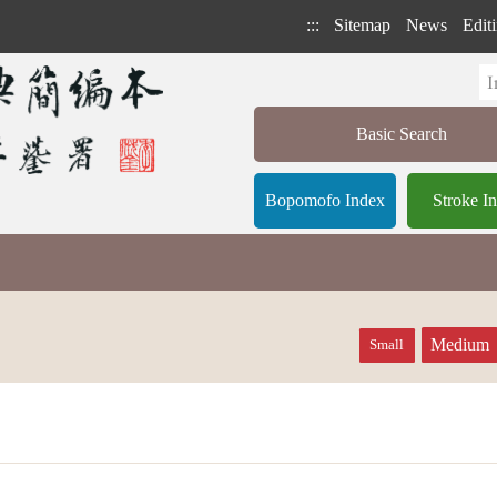
:::
Sitemap
News
Editi
Basic Search
Bopomofo Index
Stroke I
Medium
Small