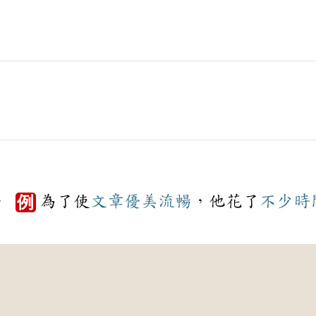
。
為了使
文章
優美
流暢
，他花了
不少
時
例