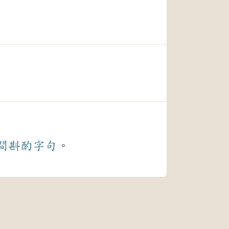
間
斟酌
字句
。