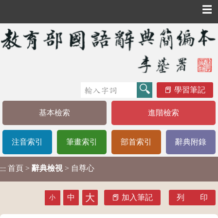
☰
學習筆記
基本檢索
進階檢索
注音索引
筆畫索引
部首索引
辭典附錄
首頁
>
辭典檢視
> 自尊心
:::
大
中
加入筆記
列 印
小