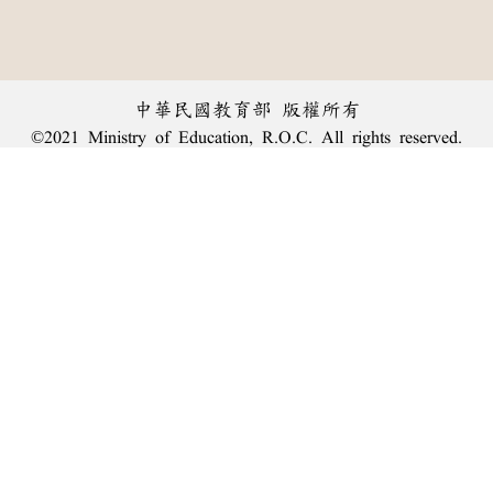
中華民國教育部 版權所有
©2021 Ministry of Education, R.O.C. All rights reserved.
︿
:::
個資法及隱私聲明
|
辭典公眾授權網
|
意見交流
|
網網相連
三峽總院區地址：新北市三峽區三樹路2號、
臺北院區地址：臺北市大安區和平東路一段179號、
回頂端
臺中院區地址：臺中市豐原區師範街67號
電話總機：
(02)7740-7890
、
傳真：(02)7740-7064、
TANet VoIP：9009-7890
線上人數: 2044
累積總人次: 240,100,968