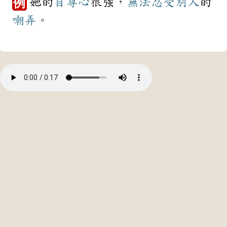
她的
自尊心
很強，
無法
忍受
別人
的
例
嘲弄
。