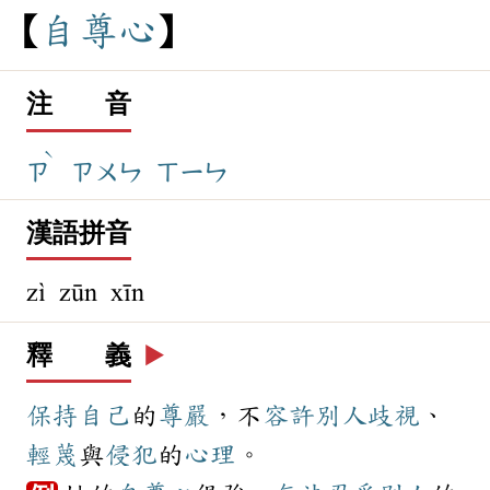
自
尊
心
注 音
ˋ
ㄗ
ㄗㄨㄣ
ㄒㄧㄣ
漢語拼音
zì zūn xīn
釋 義
▶️
保持
自己
的
尊嚴
，不
容許
別人
歧視
、
輕蔑
與
侵犯
的
心理
。