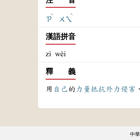
ˋ
ˋ
ㄗ
ㄨㄟ
漢語拼音
zì wèi
釋 義
用
自己
的
力量
抵抗
外力
侵害
中華