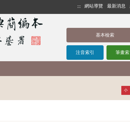
網站導覽
最新消息
:::
基本檢索
注音索引
筆畫索
小