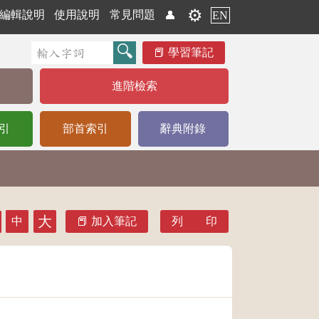
⚙️
編輯說明
使用說明
常見問題
👤
EN
學習筆記
進階檢索
引
部首索引
辭典附錄
大
中
加入筆記
列 印