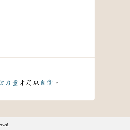
防
力量
才足以
自衛
。
erved.