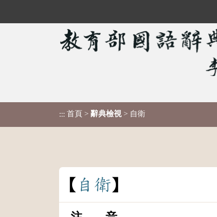
首頁
>
辭典檢視
> 自衛
:::
自
衛
注 音