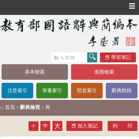
☰
學習筆記
基本檢索
進階檢索
注音索引
筆畫索引
部首索引
辭典附錄
首頁
>
辭典檢視
> 再
:::
大
中
加入筆記
列 印
小