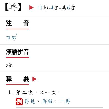
再
▶️
冂
部-
4
畫-共
6
畫
注 音
ˋ
ㄗㄞ
漢語拼音
zài
釋 義
▶️
第二次、又一次。
再見
、
再版
、
一再
例