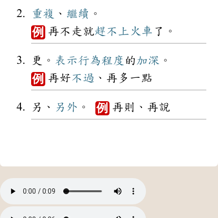
重複
、
繼續
。
再不走就
趕不上
火車
了。
例
更。
表示
行為
程度
的
加深
。
再好
不過
、再多一點
例
另、
另外
。
再則、再說
例