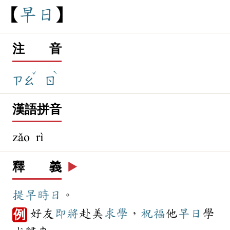
早
日
注 音
ˇ
ˋ
ㄗㄠ
ㄖ
漢語拼音
zǎo rì
釋 義
▶️
提早
時日
。
好友
即將
赴美
求學
，
祝福
他
早日
學
例