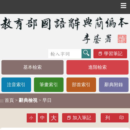
☰
學習筆記
基本檢索
進階檢索
注音索引
筆畫索引
部首索引
辭典附錄
首頁
>
辭典檢視
> 早日
:::
大
中
加入筆記
列 印
小