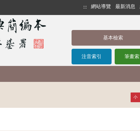
網站導覽
最新消息
:::
基本檢索
注音索引
筆畫索
小