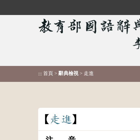
首頁
>
辭典檢視
> 走進
:::
走
進
注 音