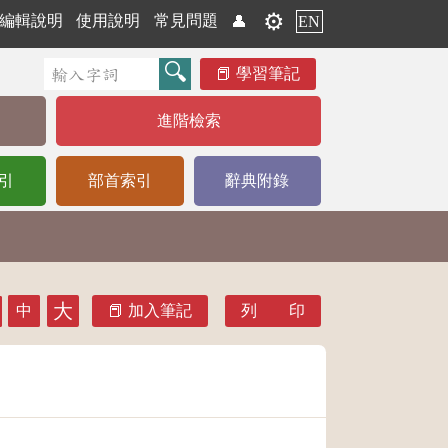
⚙️
編輯說明
使用說明
常見問題
👤
EN
學習筆記
進階檢索
引
部首索引
辭典附錄
大
中
加入筆記
列 印