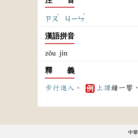
ˇ
ˋ
ㄗㄡ
ㄐㄧㄣ
漢語拼音
zǒu jìn
釋 義
步行
進入
。
上課
鐘一響
例
中華