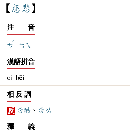
慈
悲
注 音
ˊ
ㄘ
ㄅㄟ
漢語拼音
cí bēi
相 反 詞
殘酷
、
殘忍
反
釋 義