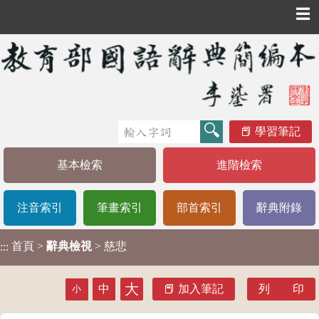
☰
學習筆記
基本檢索
進階檢索
注音索引
筆畫索引
部首索引
辭典附錄
首頁
>
辭典檢視
> 慈悲
:::
大
中
加入筆記
列 印
小