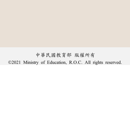
中華民國教育部 版權所有
©2021 Ministry of Education, R.O.C. All rights reserved.
︿
:::
個資法及隱私聲明
|
辭典公眾授權網
|
意見交流
|
網網相連
三峽總院區地址：新北市三峽區三樹路2號、
臺北院區地址：臺北市大安區和平東路一段179號、
回頂端
臺中院區地址：臺中市豐原區師範街67號
電話總機：
(02)7740-7890
、
傳真：(02)7740-7064、