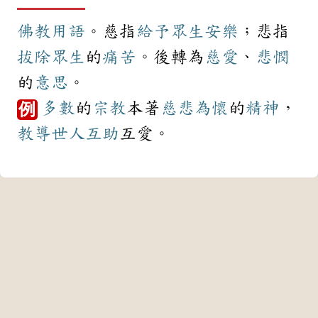
佛教
用語
。慈指
給予
眾生
安樂
；悲指
拔除
眾生
的
痛苦
。後轉為
慈愛
、
悲憫
的
意思
。
多數
的
宗教
本著
慈悲為懷
的
精神
，
例
教導
世人
互助
互愛。