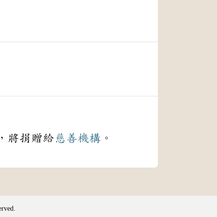
，將捐贈給
慈善機構
。
erved.