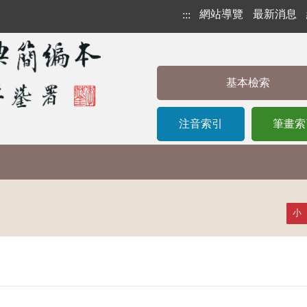
網站導覽
最新消息
:::
基本檢索
注音索引
筆畫索
小