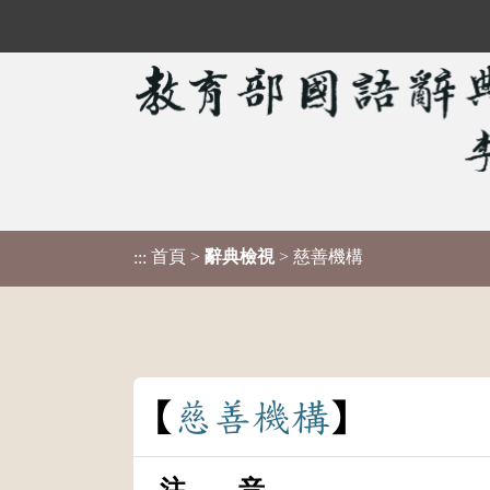
首頁
>
辭典檢視
> 慈善機構
:::
慈
善
機
構
注 音