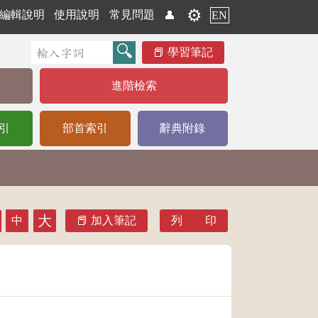
⚙️
編輯說明
使用說明
常見問題
👤
EN
學習筆記
進階檢索
引
部首索引
辭典附錄
大
中
加入筆記
列 印