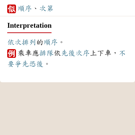
順序
、
次第
似
Interpretation
依次
排列
的
順序
。
乘車應
排隊
依
先後
次序
上下車，
不
例
要
爭先恐後
。