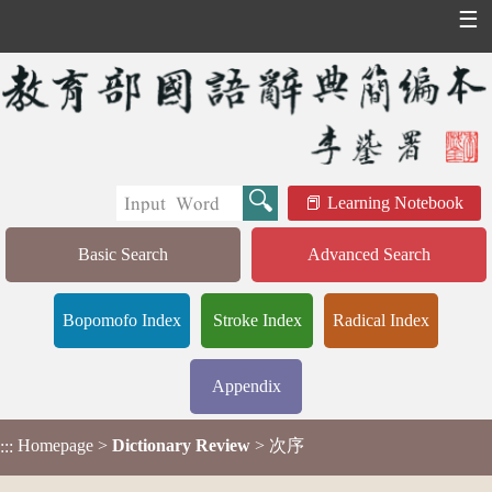
☰
Learning Notebook
Basic Search
Advanced Search
Bopomofo Index
Stroke Index
Radical Index
Appendix
Homepage
>
Dictionary Review
> 次序
:::