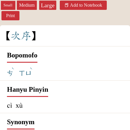
Large
Medium
Add to Notebook
Small
Print
次
序
Bopomofo
ˋ
ˋ
ㄘ
ㄒㄩ
Hanyu Pinyin
cì xù
Synonym