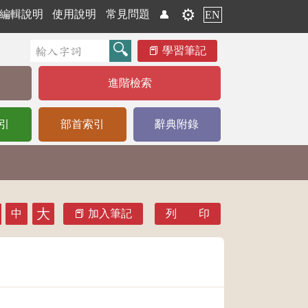
⚙️
編輯說明
使用說明
常見問題
👤
EN
學習筆記
進階檢索
引
部首索引
辭典附錄
大
中
加入筆記
列 印