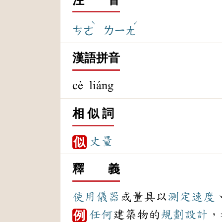
ˋ
ˊ
ㄘㄜ
ㄌㄧㄤ
漢語拼音
cè liáng
相 似 詞
丈量
似
釋 義
使用
儀器
或量具以
測定
速度
任何
建築物的
規劃
設計
，
例