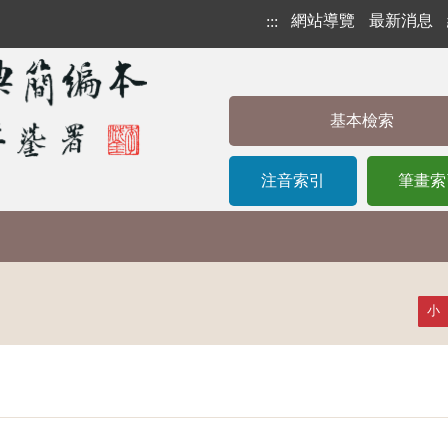
網站導覽
最新消息
:::
基本檢索
注音索引
筆畫索
小