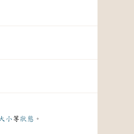
大小
等
狀態
。
。