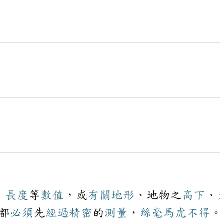
、
長度
等
數值
，或
有關
地形
、地物之
高下
、
都
必須
先
經過
精密
的
測量
，
絲毫
馬虎
不得