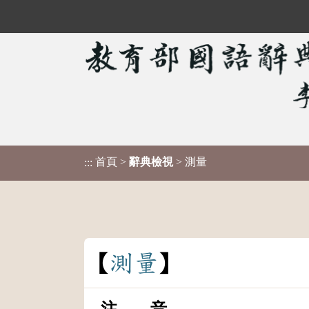
首頁
>
辭典檢視
> 測量
:::
測
量
注 音