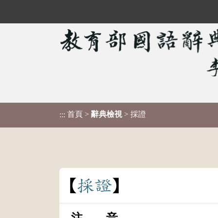
首頁
>
辭典檢視
> 採證
:::
採
證
注 音