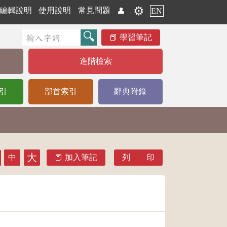
⚙️
編輯說明
使用說明
常見問題
👤
EN
學習筆記
進階檢索
引
部首索引
辭典附錄
大
中
加入筆記
列 印