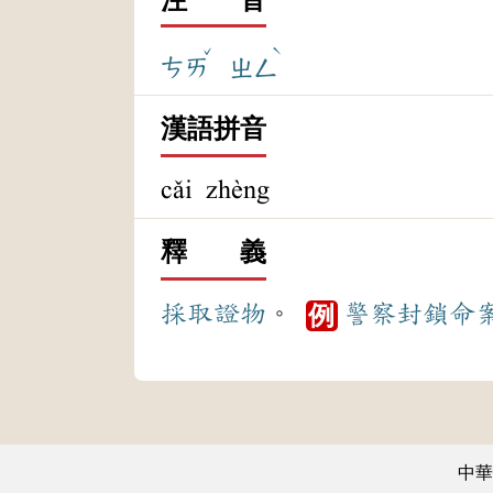
ˇ
ˋ
ㄘㄞ
ㄓㄥ
漢語拼音
cǎi zhèng
釋 義
採取
證物
。
警察
封鎖
命
例
中華