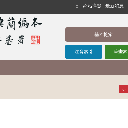
網站導覽
最新消息
:::
基本檢索
注音索引
筆畫索
小