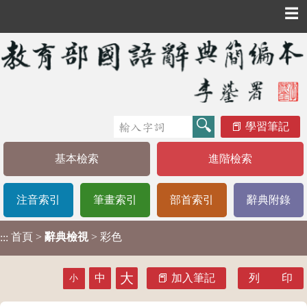
☰
學習筆記
基本檢索
進階檢索
注音索引
筆畫索引
部首索引
辭典附錄
首頁
>
辭典檢視
> 彩色
:::
大
中
加入筆記
列 印
小