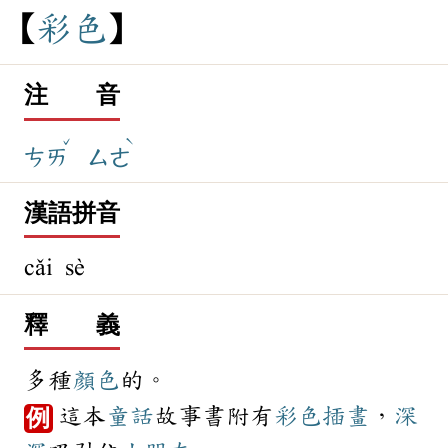
彩
色
注 音
ˇ
ˋ
ㄘㄞ
ㄙㄜ
漢語拼音
cǎi sè
釋 義
多種
顏色
的。
這本
童話
故事書附有
彩色
插畫
，
深
例