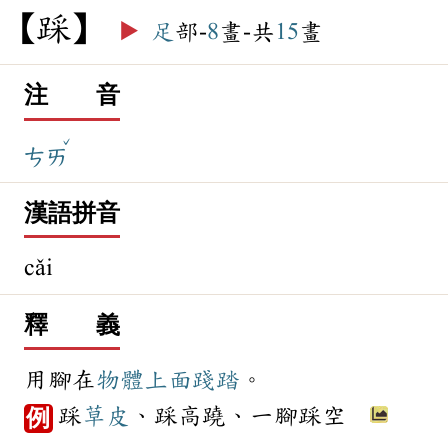
踩
▶️
足
部-
8
畫-共
15
畫
注 音
ˇ
ㄘㄞ
漢語拼音
cǎi
釋 義
用腳在
物體
上面
踐踏
。
踩
草皮
、踩高蹺、一腳踩空
例