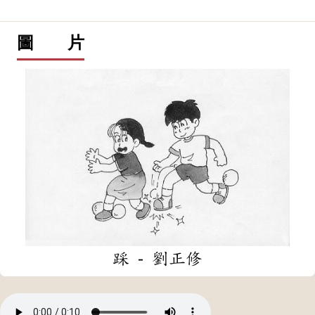
圖 片
踩 - 劉正修