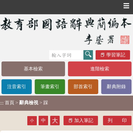
☰
學習筆記
基本檢索
進階檢索
注音索引
筆畫索引
部首索引
辭典附錄
首頁
>
辭典檢視
> 踩
:::
大
中
加入筆記
列 印
小