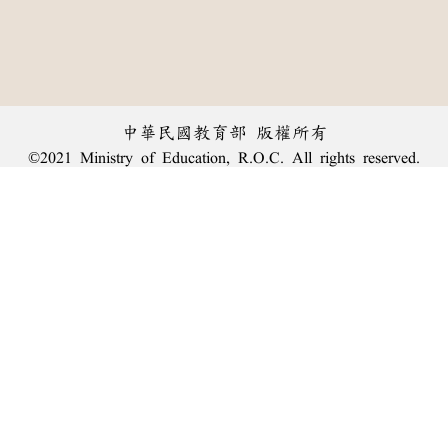
中華民國教育部 版權所有
©2021 Ministry of Education, R.O.C. All rights reserved.
︿
:::
個資法及隱私聲明
|
辭典公眾授權網
|
意見交流
|
網網相連
三峽總院區地址：新北市三峽區三樹路2號、
臺北院區地址：臺北市大安區和平東路一段179號、
回頂端
臺中院區地址：臺中市豐原區師範街67號
電話總機：
(02)7740-7890
、
傳真：(02)7740-7064、
TANet VoIP：9009-7890
線上人數: 1663