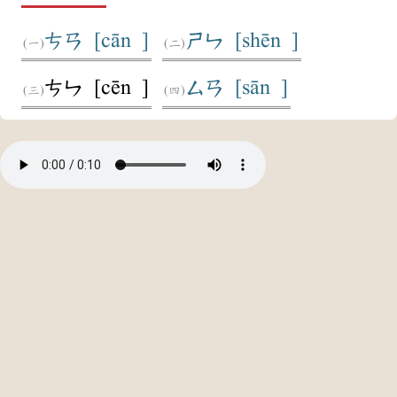
[cān ]
[shēn ]
ㄘㄢ
ㄕㄣ
[cēn ]
[sān ]
ㄘㄣ
ㄙㄢ