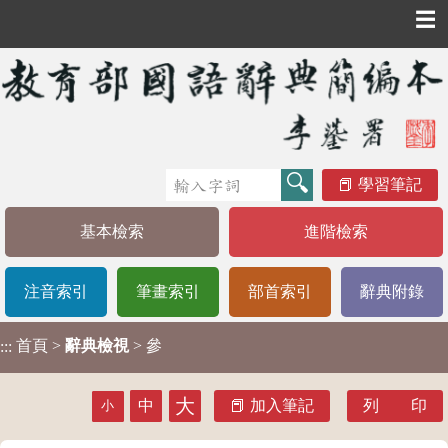
☰
學習筆記
基本檢索
進階檢索
注音索引
筆畫索引
部首索引
辭典附錄
首頁
>
辭典檢視
> 參
:::
大
中
加入筆記
列 印
小