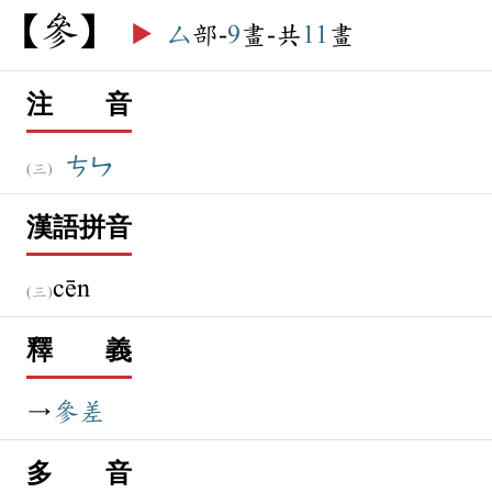
參
▶️
厶
部-
9
畫-共
11
畫
注 音
ㄘㄣ
漢語拼音
cēn
釋 義
→
參差
多 音