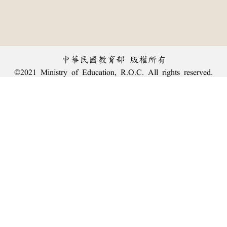
中華民國教育部 版權所有
©2021 Ministry of Education, R.O.C. All rights reserved.
︿
:::
個資法及隱私聲明
|
辭典公眾授權網
|
意見交流
|
網網相連
三峽總院區地址：新北市三峽區三樹路2號、
臺北院區地址：臺北市大安區和平東路一段179號、
回頂端
臺中院區地址：臺中市豐原區師範街67號
電話總機：
(02)7740-7890
、
傳真：(02)7740-7064、
TANet VoIP：9009-7890
線上人數: 1984