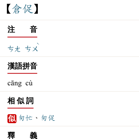
倉
促
注 音
ˋ
ㄘㄤ
ㄘㄨ
漢語拼音
cāng cù
相 似 詞
匆忙
、
匆促
似
釋 義