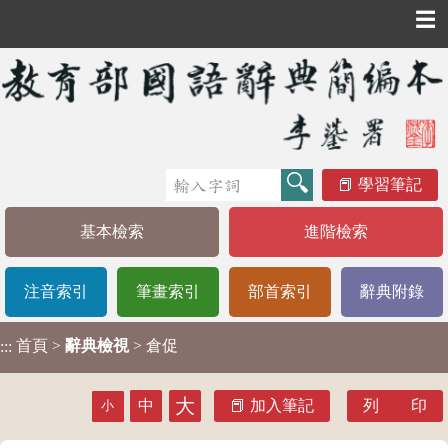
☰
學習筆記
基本檢索
進階檢索
注音索引
筆畫索引
部首索引
辭典附錄
首頁
>
辭典檢視
> 倉促
:::
大
中
加入筆記
列 印
小