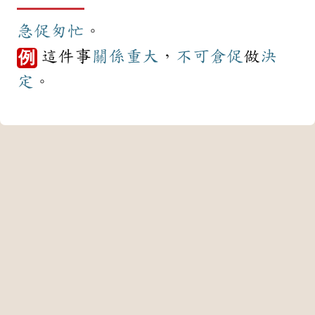
急促
匆忙
。
這件事
關係
重大
，
不可
倉促
做
決
例
定
。