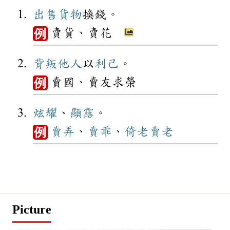
出售
貨物
換錢。
賣貨、賣花
例
背叛
他人
以
利己
。
賣國、賣友求榮
例
炫耀
、
顯露
。
賣弄
、
賣乖
、
倚老賣老
例
Picture