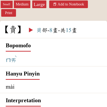
Large
Medium
Add to Notebook
Small
Print
賣
▶️
貝
部-
8
畫-共
15
畫
Bopomofo
ˋ
ㄇㄞ
Hanyu Pinyin
mài
Interpretation