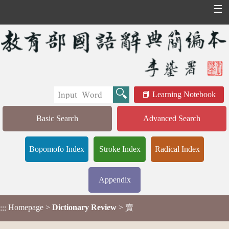
☰
Learning Notebook
Basic Search
Advanced Search
Bopomofo Index
Stroke Index
Radical Index
Appendix
Homepage
>
Dictionary Review
> 賣
:::