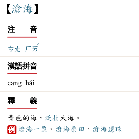
滄
海
注 音
ˇ
ㄘㄤ
ㄏㄞ
漢語拼音
cāng hǎi
釋 義
青色的海，
泛指
大海。
滄海一粟
、
滄海桑田
、
滄海遺珠
例