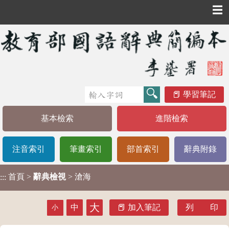
☰
學習筆記
基本檢索
進階檢索
注音索引
筆畫索引
部首索引
辭典附錄
首頁
>
辭典檢視
> 滄海
:::
大
中
加入筆記
列 印
小