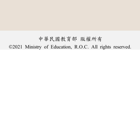
中華民國教育部 版權所有
©2021 Ministry of Education, R.O.C. All rights reserved.
︿
:::
個資法及隱私聲明
|
辭典公眾授權網
|
意見交流
|
網網相連
三峽總院區地址：新北市三峽區三樹路2號、
臺北院區地址：臺北市大安區和平東路一段179號、
回頂端
臺中院區地址：臺中市豐原區師範街67號
電話總機：
(02)7740-7890
、
傳真：(02)7740-7064、
TANet VoIP：9009-7890
線上人數: 1581