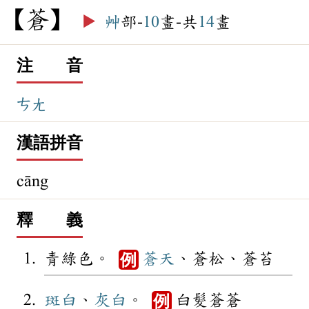
蒼
▶️
艸
部-
10
畫-共
14
畫
注 音
ㄘㄤ
漢語拼音
cāng
釋 義
青綠色。
蒼天
、蒼松、蒼苔
例
斑白
、
灰白
。
白髮蒼蒼
例