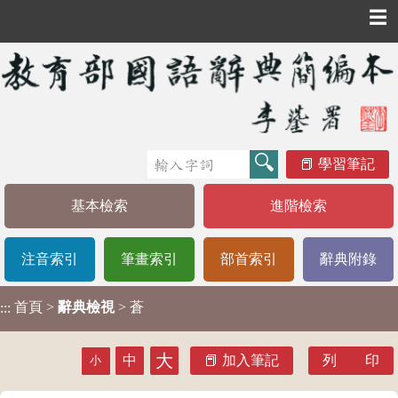
☰
學習筆記
基本檢索
進階檢索
注音索引
筆畫索引
部首索引
辭典附錄
首頁
>
辭典檢視
> 蒼
:::
大
中
加入筆記
列 印
小