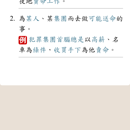
夜地
賣命
工作
。
為
某人
、某
集團
而去做
可能
送命
的
事。
犯罪
集團
首腦
總是
以
高薪
、名
例
車為
條件
，
收買
手下
為他
賣命
。