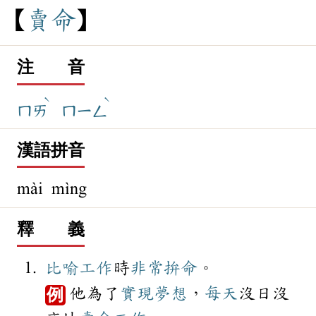
賣
命
注 音
ˋ
ˋ
ㄇㄞ
ㄇㄧㄥ
漢語拼音
mài mìng
釋 義
比喻
工作
時
非常
拚命
。
他為了
實現
夢想
，
每天
沒日沒
例