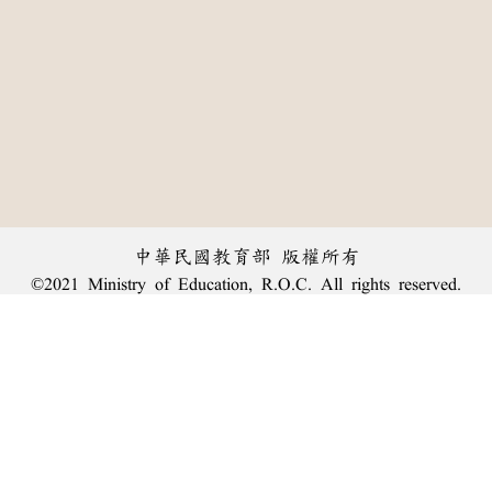
中華民國教育部 版權所有
©2021 Ministry of Education, R.O.C. All rights reserved.
︿
:::
個資法及隱私聲明
|
辭典公眾授權網
|
意見交流
|
網網相連
三峽總院區地址：新北市三峽區三樹路2號、
臺北院區地址：臺北市大安區和平東路一段179號、
回頂端