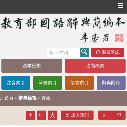
☰
學習筆記
基本檢索
進階檢索
注音索引
筆畫索引
部首索引
辭典附錄
首頁
>
辭典檢視
> 賣命
:::
大
中
加入筆記
列 印
小