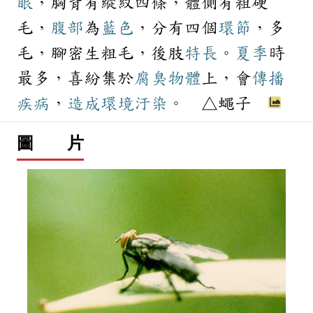
眼
，胸背有縱紋四條，體側有粗硬
毛，
腹部
為
藍色
，分有四個
環節
，多
毛，腳密生粗毛，後肢
特長
。
夏季
時
最多，喜紛集於
腐臭
物體
上，會
傳播
疾病
，
造成
環境汙染
。 △蠅子
圖 片