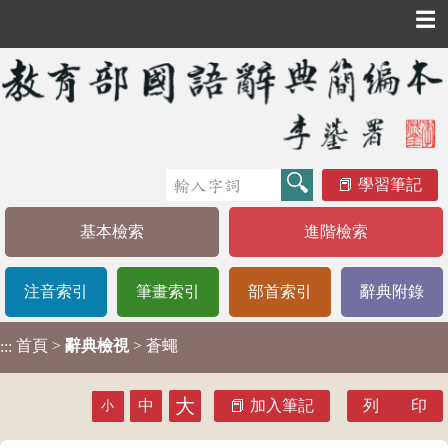
☰
學習筆記
基本檢索
進階檢索
注音索引
筆畫索引
部首索引
辭典附錄
首頁
>
辭典檢視
> 蒼蠅
:::
大
中
加入筆記
列 印
小