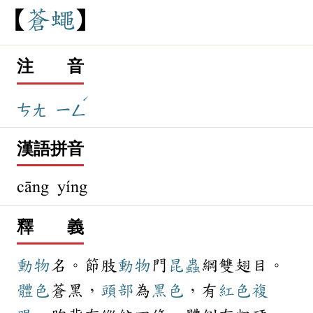
蒼
蠅
注 音
ˊ
ㄘㄤ
ㄧㄥ
漢語拼音
cāng yíng
釋 義
動物
名。節肢
動物
門
昆蟲
綱雙翅目。
體色
蒼黑，
頭部
為
黑色
，有
紅色
複