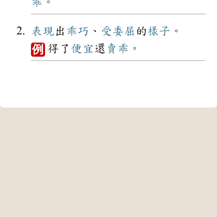
乖
。
表現
出
乖巧
、
受委屈
的
樣子
。
得了
便宜
還
賣乖
。
例