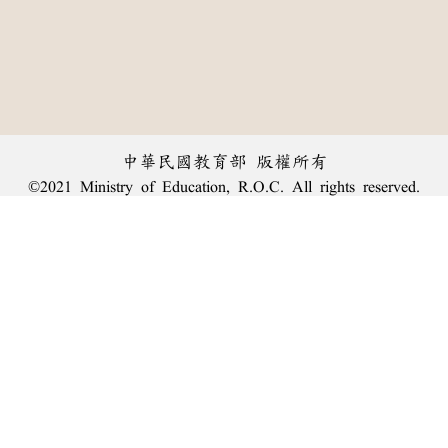
中華民國教育部 版權所有
©2021 Ministry of Education, R.O.C. All rights reserved.
︿
:::
個資法及隱私聲明
|
辭典公眾授權網
|
意見交流
|
網網相連
三峽總院區地址：新北市三峽區三樹路2號、
臺北院區地址：臺北市大安區和平東路一段179號、
回頂端
臺中院區地址：臺中市豐原區師範街67號
電話總機：
(02)7740-7890
、
傳真：(02)7740-7064、
TANet VoIP：9009-7890