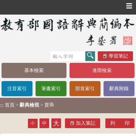
☰
學習筆記
基本檢索
進階檢索
注音索引
筆畫索引
部首索引
辭典附錄
首頁
>
辭典檢視
> 賣乖
:::
大
中
加入筆記
列 印
小