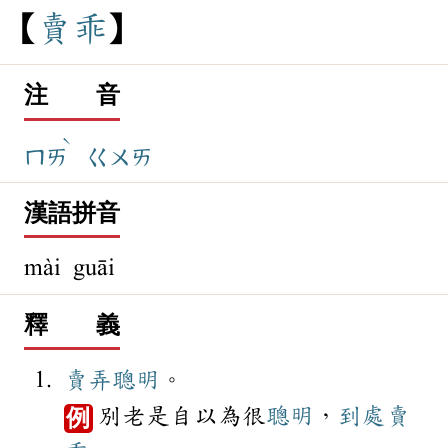
賣
乖
注 音
ˋ
ㄇㄞ
ㄍㄨㄞ
漢語拼音
mài guāi
釋 義
賣弄
聰明
。
別老是自以為很
聰明
，
到處
賣
例