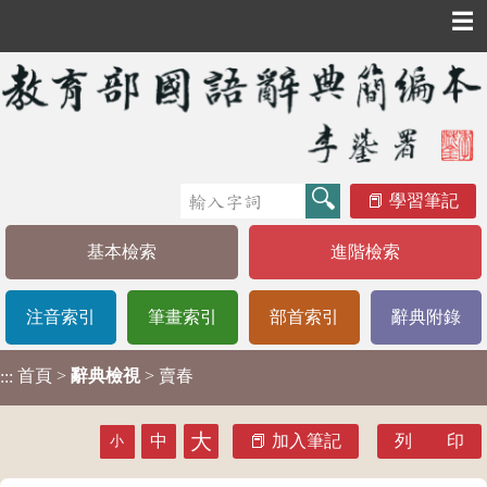
☰
學習筆記
基本檢索
進階檢索
注音索引
筆畫索引
部首索引
辭典附錄
首頁
>
辭典檢視
> 賣春
:::
大
中
加入筆記
列 印
小