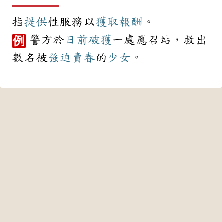
指
提供
性服務以
獲取
報酬
。
警方於
日前
破獲
一處應召站，救出
例
數名被
強迫
賣春
的
少女
。