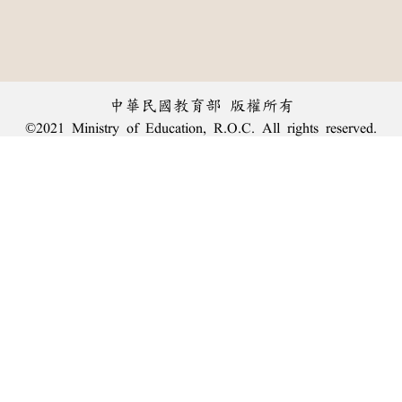
中華民國教育部 版權所有
©2021 Ministry of Education, R.O.C. All rights reserved.
︿
:::
個資法及隱私聲明
|
辭典公眾授權網
|
意見交流
|
網網相連
三峽總院區地址：新北市三峽區三樹路2號、
臺北院區地址：臺北市大安區和平東路一段179號、
回頂端
臺中院區地址：臺中市豐原區師範街67號
電話總機：
(02)7740-7890
、
傳真：(02)7740-7064、
TANet VoIP：9009-7890
線上人數: 1448