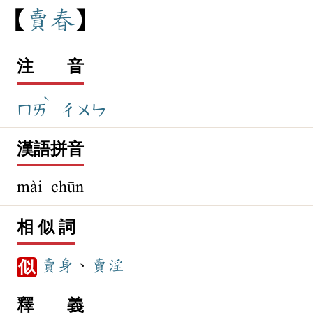
賣
春
注 音
ˋ
ㄇㄞ
ㄔㄨㄣ
漢語拼音
mài chūn
相 似 詞
賣身
、
賣淫
似
釋 義