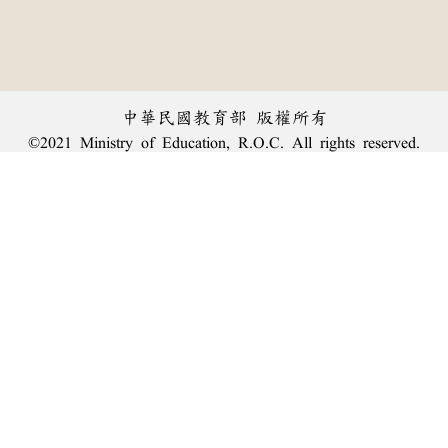
中華民國教育部 版權所有
©2021 Ministry of Education, R.O.C. All rights reserved.
︿
:::
個資法及隱私聲明
|
辭典公眾授權網
|
意見交流
|
網網相連
三峽總院區地址：新北市三峽區三樹路2號、
臺北院區地址：臺北市大安區和平東路一段179號、
回頂端
臺中院區地址：臺中市豐原區師範街67號
電話總機：
(02)7740-7890
、
傳真：(02)7740-7064、
TANet VoIP：9009-7890
線上人數: 2006