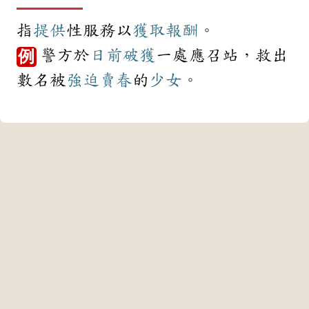
指
提供
性服務以
獲取
報酬
。
警方於
日前
破獲
一處應召站，救出
例
數名被
強迫
賣春
的
少女
。