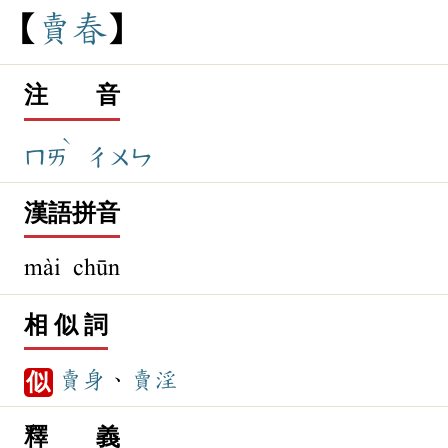
賣
春
注 音
ˋ
ㄇㄞ
ㄔㄨㄣ
漢語拼音
mài chūn
相 似 詞
賣身
、
賣淫
似
釋 義