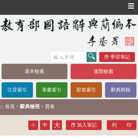
☰
學習筆記
基本檢索
進階檢索
注音索引
筆畫索引
部首索引
辭典附錄
首頁
>
辭典檢視
> 賣春
:::
大
中
加入筆記
列 印
小