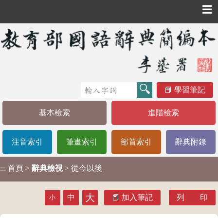
☰
學習筆記
基本檢索
進階檢索
注音索引
筆畫索引
部首索引
辭典附錄
首頁
>
辭典檢視
> 從今以後
:::
大
中
加入筆記
列 印
小