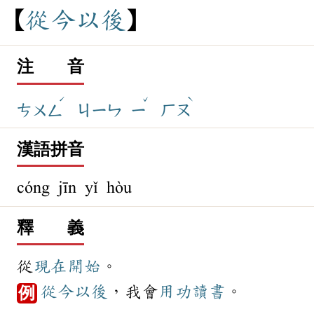
從
今
以
後
注 音
ˊ
ˇ
ˋ
ㄘㄨㄥ
ㄐㄧㄣ
ㄧ
ㄏㄡ
漢語拼音
cóng jīn yǐ hòu
釋 義
從
現在
開始
。
從今以後
，我會
用功
讀書
。
例