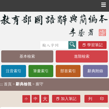
☰
學習筆記
基本檢索
進階檢索
注音索引
筆畫索引
部首索引
辭典附錄
首頁
>
辭典檢視
> 廝守
:::
大
中
加入筆記
列 印
小