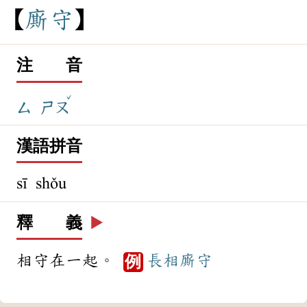
廝
守
注 音
ˇ
ㄙ
ㄕㄡ
漢語拼音
sī shǒu
釋 義
▶️
相守在一起。
長相
廝守
例