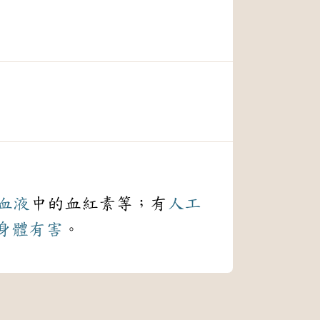
血液
中的血紅素等；有
人工
身體
有害
。