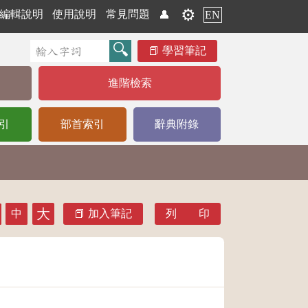
⚙️
編輯說明
使用說明
常見問題
👤
EN
學習筆記
進階檢索
引
部首索引
辭典附錄
大
中
加入筆記
列 印