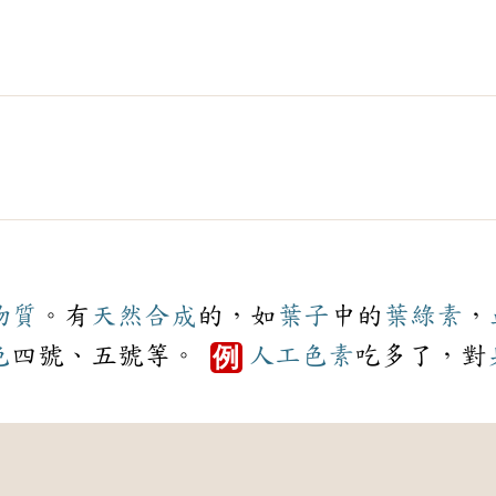
物質
。有
天然
合成
的，如
葉子
中的
葉綠素
，
色
四號、五號等。
人工
色素
吃多了，對
例