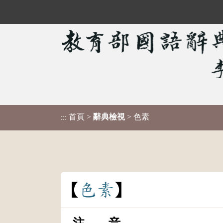
首頁
>
辭典檢視
> 色素
:::
色
素
注 音