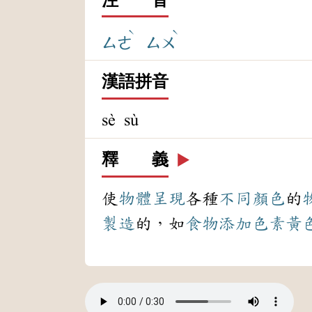
ˋ
ˋ
ㄙㄜ
ㄙㄨ
漢語拼音
sè sù
釋 義
▶️
使
物體
呈現
各種
不同
顏色
的
製造
的，如
食物
添加
色素
黃