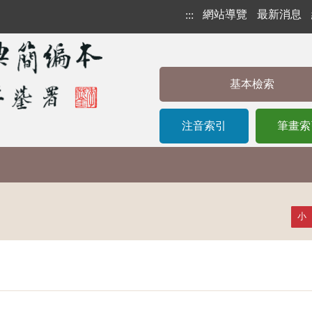
網站導覽
最新消息
:::
基本檢索
注音索引
筆畫索
小