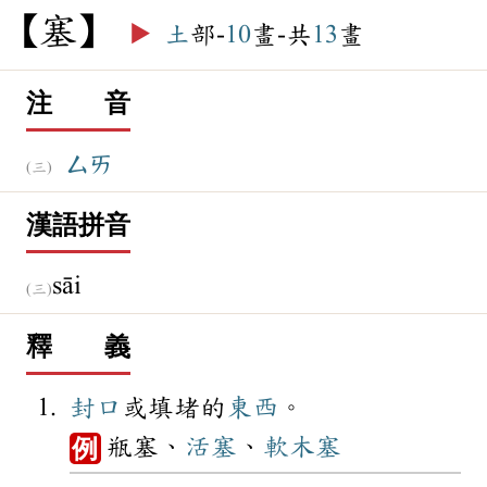
塞
▶️
土
部-
10
畫-共
13
畫
注 音
ㄙㄞ
漢語拼音
sāi
釋 義
封口
或填堵的
東西
。
瓶塞、
活塞
、
軟木塞
例