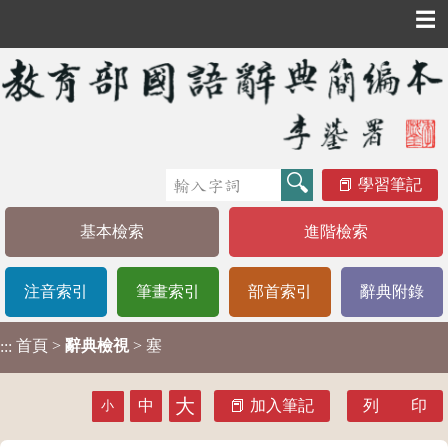
☰
學習筆記
基本檢索
進階檢索
注音索引
筆畫索引
部首索引
辭典附錄
首頁
>
辭典檢視
> 塞
:::
大
中
加入筆記
列 印
小