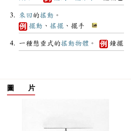
來回
的
搖動
。
擺動
、
搖擺
、擺手
例
一種懸垂式的
搖動
物體
。
鐘擺
例
圖 片