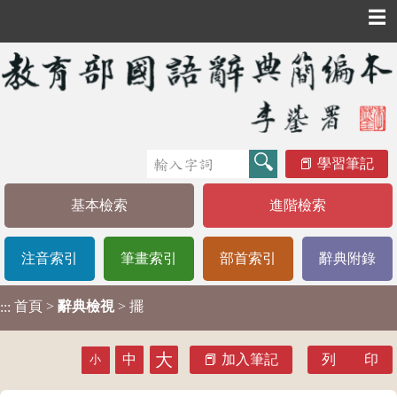
☰
學習筆記
基本檢索
進階檢索
注音索引
筆畫索引
部首索引
辭典附錄
首頁
>
辭典檢視
> 擺
:::
大
中
加入筆記
列 印
小