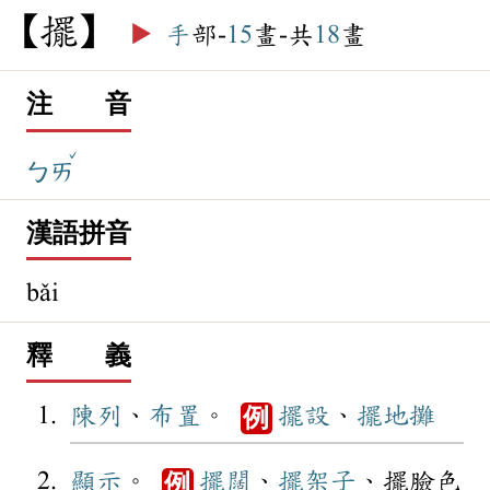
擺
▶️
手
部-
15
畫-共
18
畫
注 音
ˇ
ㄅㄞ
漢語拼音
bǎi
釋 義
陳列
、
布置
。
擺設
、
擺地攤
例
顯示
。
擺闊
、
擺架子
、擺臉色
例