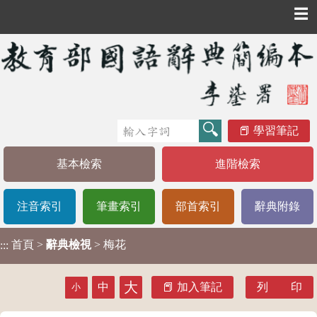
☰
學習筆記
基本檢索
進階檢索
注音索引
筆畫索引
部首索引
辭典附錄
首頁
>
辭典檢視
> 梅花
:::
大
中
加入筆記
列 印
小