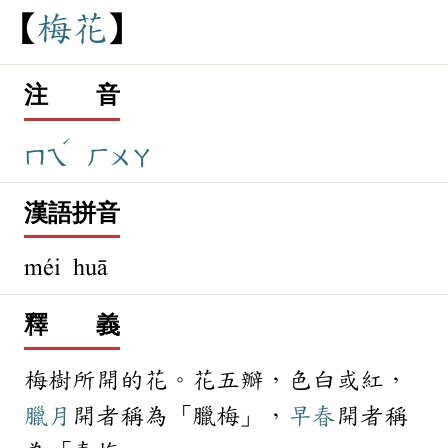
梅
花
注 音
ˊ
ㄇㄟ
ㄏㄨㄚ
漢語拼音
méi huā
釋 義
梅樹所開的花。花五瓣，色白或紅，
臘月
開者稱為「臘梅」，
早春
開者稱