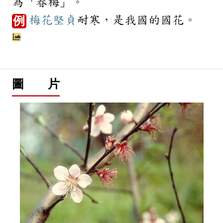
為「春梅」。
梅花
堅貞
耐寒，是我國的國花。
例
圖 片