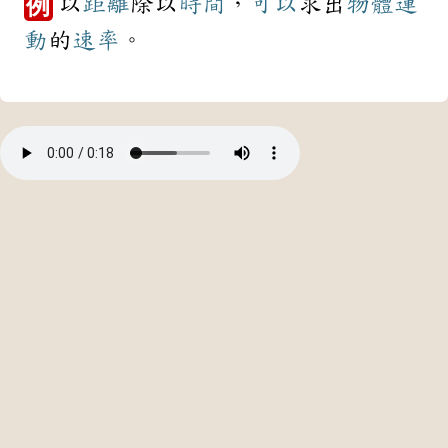
以
距離
除以
時間
，
可以
求出
物體
運
例
動
的
速率
。