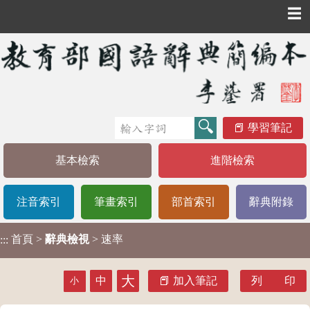
☰
學習筆記
基本檢索
進階檢索
注音索引
筆畫索引
部首索引
辭典附錄
首頁
>
辭典檢視
> 速率
:::
大
中
加入筆記
列 印
小