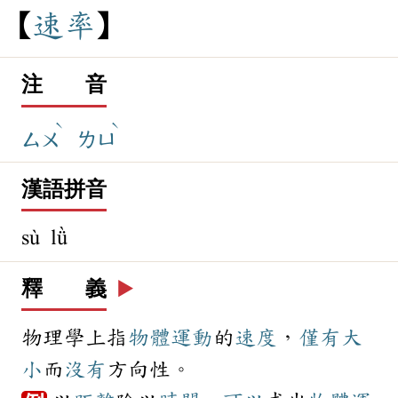
速
率
注 音
ˋ
ˋ
ㄙㄨ
ㄌㄩ
漢語拼音
sù lǜ
釋 義
▶️
物理學上指
物體
運動
的
速度
，
僅有
大
小
而
沒有
方向性。