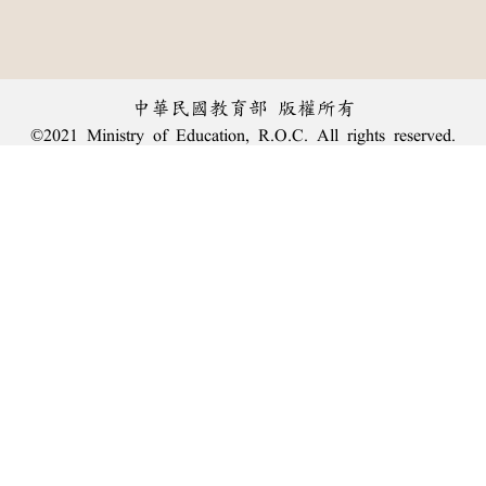
中華民國教育部 版權所有
©2021 Ministry of Education, R.O.C. All rights reserved.
︿
:::
個資法及隱私聲明
|
辭典公眾授權網
|
意見交流
|
網網相連
三峽總院區地址：新北市三峽區三樹路2號、
臺北院區地址：臺北市大安區和平東路一段179號、
回頂端
臺中院區地址：臺中市豐原區師範街67號
電話總機：
(02)7740-7890
、
傳真：(02)7740-7064、
TANet VoIP：9009-7890
線上人數: 1278
累積總人次: 240,011,626