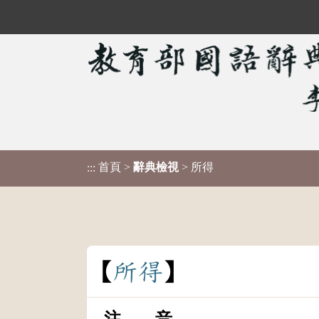
首頁
>
辭典檢視
> 所得
:::
所
得
注 音