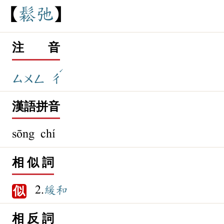
鬆
弛
注 音
ˊ
ㄙㄨㄥ
ㄔ
漢語拼音
sōng chí
相 似 詞
2.
緩和
似
相 反 詞