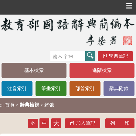
☰
學習筆記
基本檢索
進階檢索
注音索引
筆畫索引
部首索引
辭典附錄
首頁
>
辭典檢視
> 鬆弛
:::
大
中
加入筆記
列 印
小