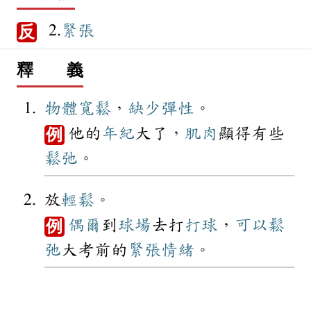
2.
緊張
反
釋 義
物體
寬鬆
，
缺少
彈性
。
他的
年紀
大了，
肌肉
顯得有些
例
鬆弛
。
放
輕鬆
。
偶爾
到
球場
去打
打球
，
可以
鬆
例
弛
大考前的
緊張
情緒
。