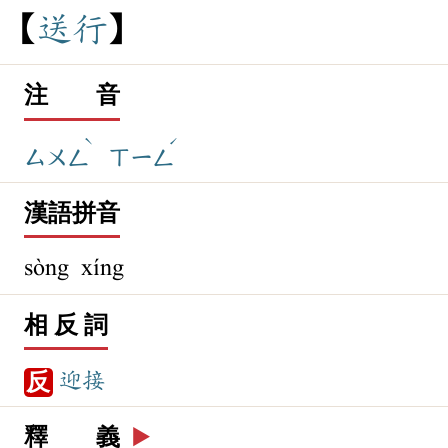
送
行
注 音
ˋ
ˊ
ㄙㄨㄥ
ㄒㄧㄥ
漢語拼音
sòng xíng
相 反 詞
迎接
反
釋 義
▶️