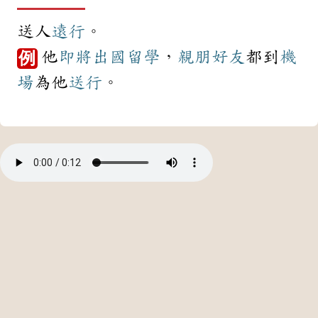
送人
遠行
。
他
即將
出國
留學
，
親朋好友
都到
機
例
場
為他
送行
。