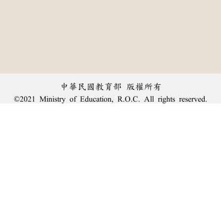
中華民國教育部 版權所有
©2021 Ministry of Education, R.O.C. All rights reserved.
︿
:::
個資法及隱私聲明
|
辭典公眾授權網
|
意見交流
|
網網相連
三峽總院區地址：新北市三峽區三樹路2號、
臺北院區地址：臺北市大安區和平東路一段179號、
回頂端
臺中院區地址：臺中市豐原區師範街67號
電話總機：
(02)7740-7890
、
傳真：(02)7740-7064、