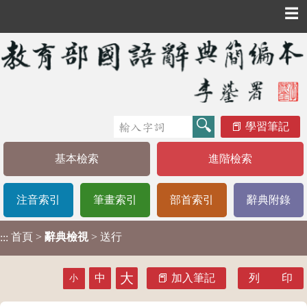
☰
學習筆記
基本檢索
進階檢索
注音索引
筆畫索引
部首索引
辭典附錄
首頁
>
辭典檢視
> 送行
:::
大
中
加入筆記
列 印
小