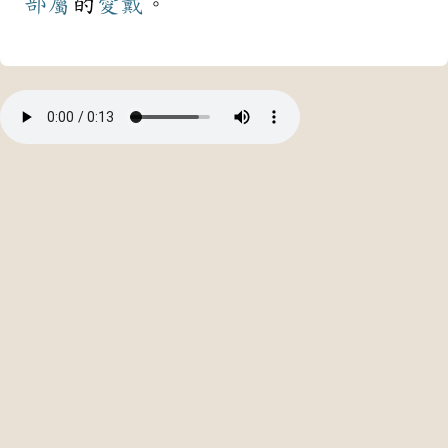
部屬
的
愛戴
。