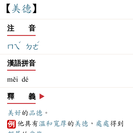
美
德
注 音
ˇ
ˊ
ㄇㄟ
ㄉㄜ
漢語拼音
měi dé
釋 義
▶️
美好
的
品德
。
他具有
溫和
寬厚
的
美德
，
處處
得到
例