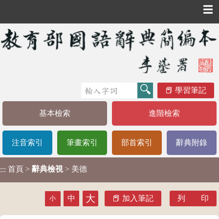
☰
學習筆記
基本檢索
進階檢索
注音索引
筆畫索引
部首索引
辭典附錄
首頁
>
辭典檢視
> 美德
:::
大
中
加入筆記
列 印
小