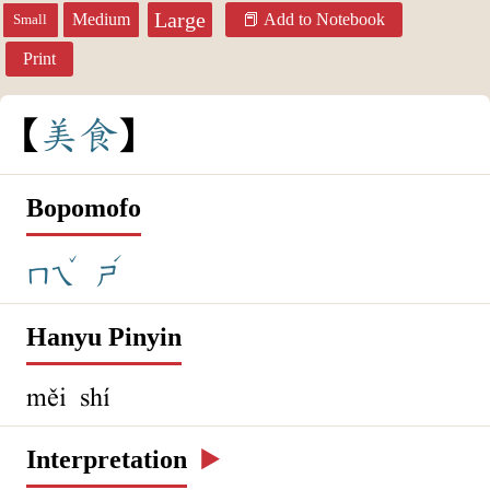
Large
Medium
Add to Notebook
Small
Print
美
食
Bopomofo
ˇ
ˊ
ㄇㄟ
ㄕ
Hanyu Pinyin
měi shí
Interpretation
▶️