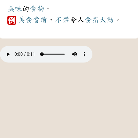
美味
的
食物
。
美食
當前
，
不禁
令人
食指大動
。
例