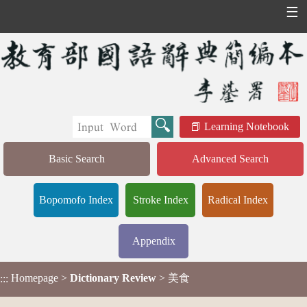
☰
Learning Notebook
Basic Search
Advanced Search
Bopomofo Index
Stroke Index
Radical Index
Appendix
Homepage
>
Dictionary Review
> 美食
:::