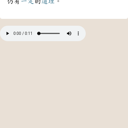
仍有
一定
的
道理
。