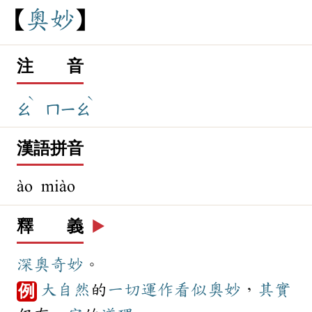
奧
妙
注 音
ˋ
ˋ
ㄠ
ㄇㄧㄠ
漢語拼音
ào miào
釋 義
▶️
深奧
奇妙
。
大自然
的
一切
運作
看似
奧妙
，
其實
例