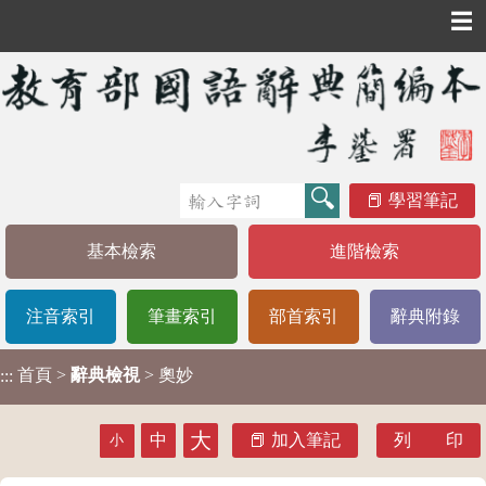
☰
學習筆記
基本檢索
進階檢索
注音索引
筆畫索引
部首索引
辭典附錄
首頁
>
辭典檢視
> 奧妙
:::
大
中
加入筆記
列 印
小