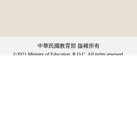
中華民國教育部 版權所有
©2021 Ministry of Education, R.O.C. All rights reserved.
︿
:::
個資法及隱私聲明
|
辭典公眾授權網
|
意見交流
|
網網相連
三峽總院區地址：新北市三峽區三樹路2號、
回頂端
臺北院區地址：臺北市大安區和平東路一段179號、
臺中院區地址：臺中市豐原區師範街67號
電話總機：
(02)7740-7890
、
傳真：(02)7740-7064、
TANet VoIP：9009-7890