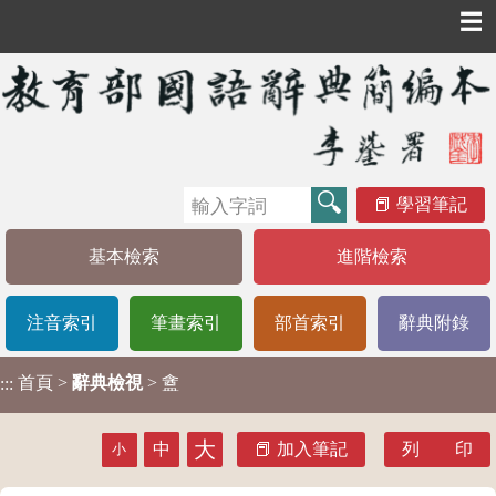
☰
學習筆記
基本檢索
進階檢索
注音索引
筆畫索引
部首索引
辭典附錄
首頁
>
辭典檢視
> 盦
:::
大
中
加入筆記
列 印
小