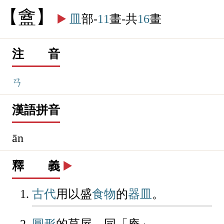
盦
▶️
皿
部-
11
畫-共
16
畫
注 音
ㄢ
漢語拼音
ān
釋 義
▶️
古代
用以盛
食物
的
器皿
。
圓形
的草屋。同「庵」。