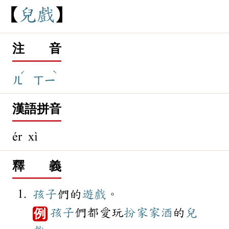
兒
戲
注 音
ˊ
ˋ
ㄦ
ㄒㄧ
漢語拼音
ér xì
釋 義
孩子
們的
遊戲
。
孩子
們都愛玩
扮家家酒
的
兒
例