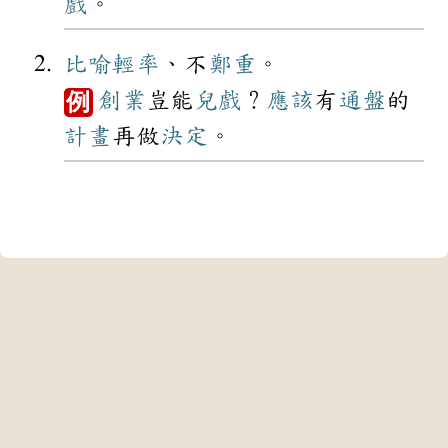
戲
。
比喻
輕率
、不
鄭重
。
創業
豈能
兒戲
？
應該
有
通盤
的
例
計畫
再做
決定
。