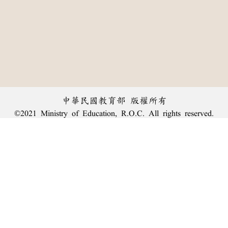
中華民國教育部 版權所有
©2021 Ministry of Education, R.O.C. All rights reserved.
︿
:::
個資法及隱私聲明
|
辭典公眾授權網
|
意見交流
|
網網相連
三峽總院區地址：新北市三峽區三樹路2號、
臺北院區地址：臺北市大安區和平東路一段179號、
回頂端
臺中院區地址：臺中市豐原區師範街67號