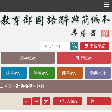
☰
學習筆記
基本檢索
進階檢索
注音索引
筆畫索引
部首索引
辭典附錄
首頁
>
辭典檢視
> 兒戲
:::
大
中
加入筆記
列 印
小