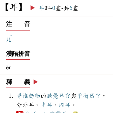
耳
▶️
耳
部-
0
畫-共
6
畫
注 音
ˇ
ㄦ
漢語拼音
ěr
釋 義
▶️
脊椎動物
的
聽覺
器官
與
平衡
器官
。
分外耳、
中耳
、
內耳
。