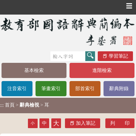
☰
學習筆記
基本檢索
進階檢索
注音索引
筆畫索引
部首索引
辭典附錄
首頁
>
辭典檢視
> 耳
:::
大
中
加入筆記
列 印
小