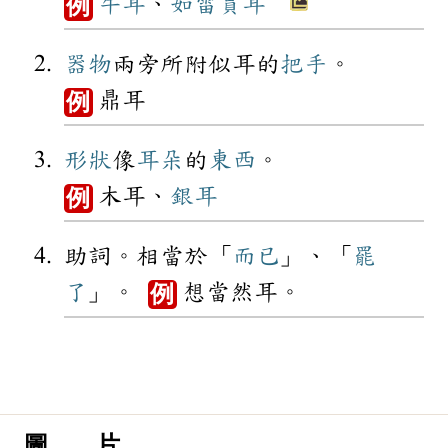
牛耳
、
如雷貫耳
例
器物
兩旁所附似耳的
把手
。
鼎耳
例
形狀
像
耳朵
的
東西
。
木耳、
銀耳
例
助詞。相當於「
而已
」、「
罷
了
」。
想當然耳。
例
圖 片